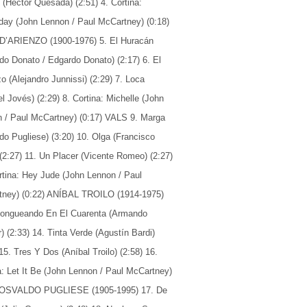
(Héctor Quesada) (2:51) 4. Cortina:
day (John Lennon / Paul McCartney) (0:18)
D’ARIENZO (1900-1976) 5. El Huracán
do Donato / Edgardo Donato) (2:17) 6. El
o (Alejandro Junnissi) (2:29) 7. Loca
l Jovés) (2:29) 8. Cortina: Michelle (John
 / Paul McCartney) (0:17) VALS 9. Marga
do Pugliese) (3:20) 10. Olga (Francisco
(2:27) 11. Un Placer (Vicente Romeo) (2:27)
rtina: Hey Jude (John Lennon / Paul
ney) (0:22) ANÍBAL TROILO (1914-1975)
longueando En El Cuarenta (Armando
r) (2:33) 14. Tinta Verde (Agustín Bardi)
 15. Tres Y Dos (Aníbal Troilo) (2:58) 16.
a: Let It Be (John Lennon / Paul McCartney)
) OSVALDO PUGLIESE (1905-1995) 17. De