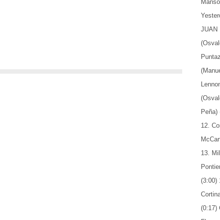
Manso 
Yester
JUAN 
(Osval
Puntaz
(Manue
Lennon
(Osval
Peña) 
12. Co
McCart
13. Mi
Pontie
(3:00)
Cortin
(0:17