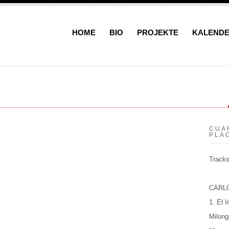
HOME
BIO
PROJEKTE
KALEND
CUA
PLAC
Track
CARLO
1. El I
Milongu