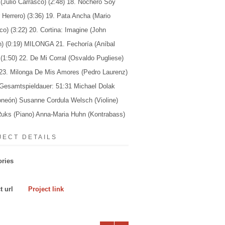
 (Julio Carrasco) (2:48) 18. Nochero Soy
 Herrero) (3:36) 19. Pata Ancha (Mario
o) (3:22) 20. Cortina: Imagine (John
) (0:19) MILONGA 21. Fechoría (Aníbal
) (1:50) 22. De Mi Corral (Osvaldo Pugliese)
 23. Milonga De Mis Amores (Pedro Laurenz)
 Gesamtspieldauer: 51:31 Michael Dolak
neón) Susanne Cordula Welsch (Violine)
uks (Piano) Anna-Maria Huhn (Kontrabass)
JECT DETAILS
ories
t url
Project link