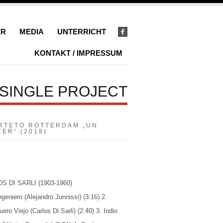
ER
MEDIA
UNTERRICHT
KONTAKT / IMPRESSUM
SINGLE PROJECT
RTETO ROTTERDAM „UN
ER“ (2018)
s
S DI SARLI (1903-1960)
ngeniero (Alejandro Junnissi) (3:16) 2.
ero Viejo (Carlos Di Sarli) (2:40) 3. Indio