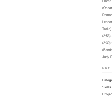
Floreo
(Oscar
Demarc
Lennon
Troilo
(2:53)
(2:30)
(Bando
Judy R
PRO
Categ
Skills
Projec